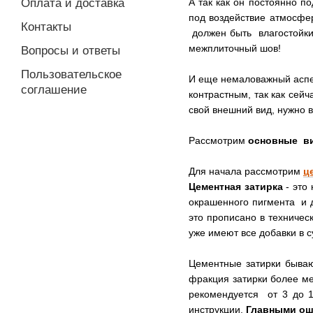
Оплата и доставка
А так как он постоянно п
под воздействие атмосфе
Контакты
должен быть влагостойким
межплиточный шов!
Вопросы и ответы
Пользовательское
И еще немаловажный аспект
соглашение
контрастным, так как сейч
свой внешний вид, нужно 
Рассмотрим
основные в
Для начала рассмотрим
ц
Цементная затирка
- это
окрашенного пигмента и д
это прописано в техничес
уже имеют все добавки в с
Цементные затирки бываю
фракция затирки более ме
рекомендуется от 3 до 1
инструкции.
Главными о