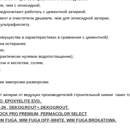
е, чем с эпоксидной;
редпочитают работать с цементной затиркой;
мент и очистители дешевле, чем для эпоксидной затирки;
к ультрафиолету.
имущества в характеристиках в сравнении с цементной).
на истирание;
ию;
(практически нулевое водопоглащение);
очи и кислотам, солям;
;
лам заморозки-разморозки.
 затирки от ведущих производителей строительной химии таких т
VO, EPOXYELITE EVO.
2K, DEKOGROUT+,DEKOGROUT.
ALOCK PRO PREMIUM
,
PERMACOLOR SELECT
IM FUGA, WIM FUGA OFF-WHITE, WIM FUGA BROKATOWA.