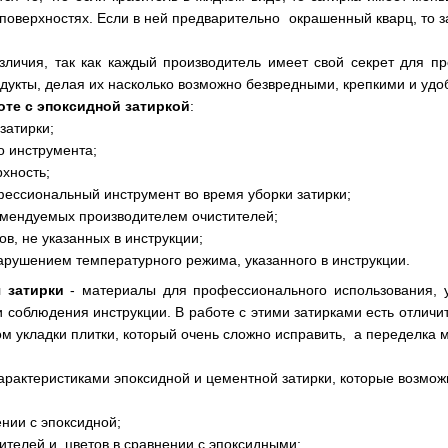
поверхностях. Если в ней предварительно окрашенный кварц, то з
личия, так как каждый производитель имеет свой секрет для пр
дукты, делая их насколько возможно безвредными, крепкими и удо
те с эпоксидной затиркой
:
затирки;
о инструмента;
рхность;
ессиональный инструмент во время уборки затирки;
омендуемых производителем очистителей;
в, не указанных в инструкции;
рушением температурного режима, указанного в инструкции.
 затирки
- материалы для профессионального использования, ус
ти соблюдения инструкции. В работе с этими затирками есть отлич
 укладки плитки, который очень сложно исправить, а переделка м
рактеристиками эпоксидной и цементной затирки, которые возмож
ении с эпоксидной;
ителей и цветов в сравнении с эпоксидными;