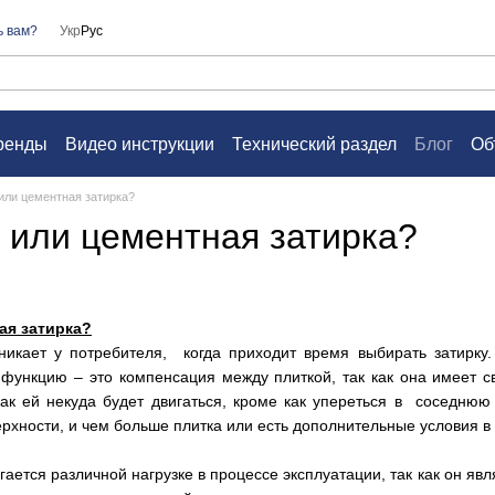
ь вам?
Укр
Рус
ренды
Видео инструкции
Технический раздел
Блог
Об
а
Контакты
Вопросы и ответы
Пользовательское согл
или цементная затирка?
 или цементная затирка?
ая затирка?
никает у потребителя, когда приходит время выбирать затирку.
ункцию – это компенсация между плиткой, так как она имеет св
как ей некуда будет двигаться, кроме как упереться в соседнюю
ерхности, и чем больше плитка или есть дополнительные условия в
ется различной нагрузке в процессе эксплуатации, так как он явл