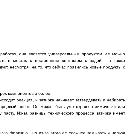
работах, она является универсальным продуктом, ее можно
вать в местах с постоянным контактом с водой, а также
кт, несмотря на то, что сейчас появились новые продукты с
трех компонентов и более.
сходит реакция, и затирка начинает затвердевать и набирать
кварцевый песок. Он может быть уже окрашен химически или
 пасту. Из-за разницы технического процесса затирка имеет
ьшую фракцию, но из-за этого ее сложнее замывать и нельзя