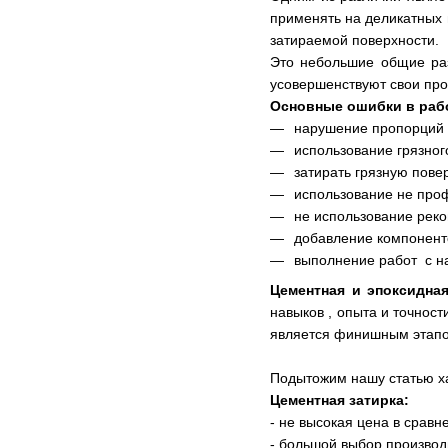
применять на деликатных 
затираемой поверхности.
Это небольшие общие раз
усовершенствуют свои про
Основные ошибки в рабо
нарушение пропорций 
использование грязног
затирать грязную пове
использование не проф
не использование рек
добавление компоненто
выполнение работ с на
Цементная и эпоксидная
навыков , опыта и точнос
является финишным этапом
Подытожим нашу статью ха
Цементная затирка:
- не высокая цена в сравн
- большой выбор производ