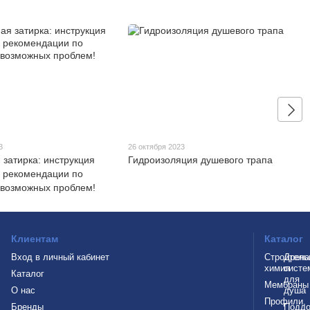
3
26 октября 2023
 затирка: инструкция
Гидроизоляция душевого трапа
и рекомендации по
возможных проблем!
Клиентам
Каталог
Вход в личный кабинет
Строитель
Дрен
химия
систе
Каталог
для
Мембраны
О нас
душа
Профили,
Бренды
Подд