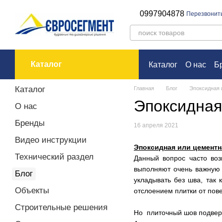
Перейти к основному контенту
0997904878
Перезвонит
Каталог
Каталог
О нас
Б
Оплата и доставк
Каталог
Главная
Блог
Эпоксидная 
Эпоксидная
О нас
Бренды
16 апреля 2021
Видео инструкции
Эпоксидная или цементн
Технический раздел
Данный вопрос часто воз
выполняют очень важную ф
Блог
укладывать без шва, так 
Объекты
отслоением плитки от пов
Строительные решения
Но плиточный шов подверга