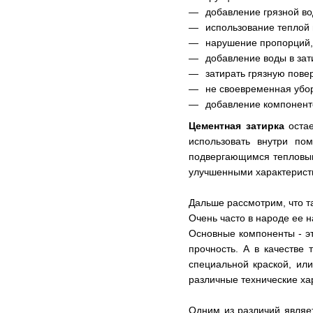
добавление грязной во
использование теплой 
нарушение пропорций, 
добавление воды в зат
затирать грязную повер
не своевременная убор
добавление компоненто
Цементная затирка
остае
использовать внутри по
подвергающимся тепловым 
улучшенными характерист
Дальше рассмотрим, что 
Очень часто в народе ее 
Основные компоненты - эт
прочность. А в качестве
специальной краской, ил
различные технические хар
Одним из различий являет