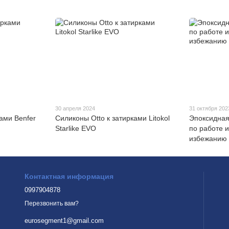
30 апреля 2024
31 октября 202
ами Benfer
Силиконы Otto к затирками Litokol
Эпоксидная
Starlike EVO
по работе 
избежанию 
Контактная информация
0997904878
Перезвонить вам?
eurosegment1@gmail.com