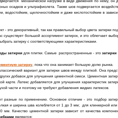
одвергается механической нагрузке в виде движения по нему, он
рных осадков и ультрафиолета. Также шов подвергается воздейс
, водостойким, щелочностойким и даже кислотостойким в зависи
 - это декоративный, так как правильный выбор цвета затирки под
ас существует большой ассортимент затирок, и это облегчает выбо
выбрать затирку с соответствующими характеристиками.
иды затирки
для плитки. Самые распространенные - это
затирки
ементную затирку
, пока что она занимает большую долю рынка.
 классический вариант для затирки швов между плиткой. Она пред
ругих добавок для улучшения цементной смеси. Цементная затирк
кой карте. Латекс добавляется для улучшения характеристик зати
ухой части и поэтому не требуют добавления жидких латексов.
т разные по применению. Основное отличие - это подбор затирк
лкая и ширина шва колеблется от 1 до 3 мм; для клинкерной или 
0 мм. Качество цементной затирки зависит от качества компоне
шибками
являются: