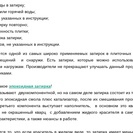
ды в затирку;
или горячей воды;
указанных в инструкции;
ирку повторно;
хность плитки;
ка затирки;
в, не указанных в инструкции.
тся одной из самых широко применяемых затирок в плиточных 
мещений и снаружи. Есть затирки, которые можно использо
нагрузкам. Производители не прекращают улучшать данный проду
иками.
такое
эпоксидная затирка
!
называют двухкомпонентной, но на самом деле затирка состоит из 
о эпоксидная смола плюс катализатор, после их смешивания прои
 третьего компонента выступает наполнитель, в основном это 
и не окрашенный кварц с добавлением жидкого красителя в саму
актеристики, а также нюансы в работе.
ся то, что если краситель в жидком виде, то затирка имеет мен