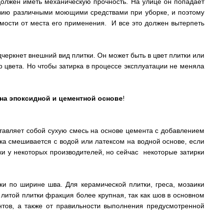
 должен иметь механическую прочность. На улице он попадает
твию различными моющими средствами при уборке, и поэтому
мости от места его применения. И все это должен вытерпеть
черкнет внешний вид плитки. Он может быть в цвет плитки или
р цвета. Но чтобы затирка в процессе эксплуатации не меняла
 на эпоксидной и цементной основе
!
ставляет собой сухую смесь на основе цемента с добавлением
а смешивается с водой или латексом на водной основе, если
рки у некоторых производителей, но сейчас некоторые затирки
и по ширине шва. Для керамической плитки, греса, мозаики
литой плитки фракция более крупная, так как шов в основном
нтов, а также от правильности выполнения предусмотренной