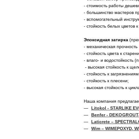
- стоимость работы дешевл
- большинство мастеров п
- вспомогательный инстру
- стойкость белых цветов 
Эпоксидная затирка
(пре
- механическая прочность 
- стойкость цвета к старен
- влаго- и водостойкость 
- высокая стойкость к щел
- стойкость к загрязнениям
- стойкость к плесени;
- высокая стойкость к цик
Наша компания предлагает
Litokol - STARLIKE E
Benfer -
DEKOGROUT-
Laticrete – SPECTR
Wim – WIMEPOXYD, W