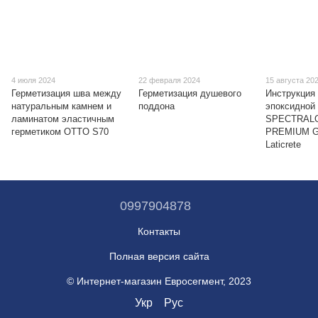
4 июля 2024
22 февраля 2024
15 августа 20
Герметизация шва между
Герметизация душевого
Инструкция 
натуральным камнем и
поддона
эпоксидной 
ламинатом эластичным
SPECTRAL
герметиком OTTO S70
PREMIUM 
Laticrete
0997904878
Контакты
Полная версия сайта
© Интернет-магазин Евросегмент, 2023
Укр
Рус