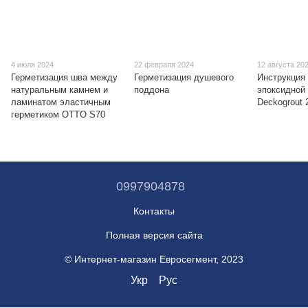
4 июля 2024
22 февраля 2024
12 августа 20
Герметизация шва между
Герметизация душевого
Инструкция 
натуральным камнем и
поддона
эпоксидной 
ламинатом эластичным
Deckogrout 
герметиком OTTO S70
0997904878
Контакты
Полная версия сайта
© Интернет-магазин Евросегмент, 2023
Укр
Рус