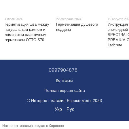
4 июля 2024
22 февраля 2024
15 августа 20
Герметизация шва между
Герметизация душевого
Инструкция 
натуральным камнем и
поддона
эпоксидной 
ламинатом эластичным
SPECTRAL
герметиком OTTO S70
PREMIUM 
Laticrete
0997904878
Контакты
Полная версия сайта
© Интернет-магазин Евросегмент, 2023
Укр
Рус
Интернет-магазин создан с Хорошоп