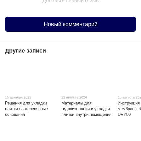
Добавьте первый отзыв
Новый комментарий
Другие записи
15 декабря 2025
22 августа 2024
16 августа 20
Решения для укладки
Материалы для
Инструкция 
плитки на деревянные
гидроизоляции и укладки
мембраны R
основания
плитки внутри помещения
DRY80