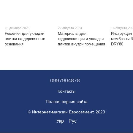
15 декабря 2025
22 августа 2024
16 августа 20
Решения для укладки
Материалы для
Инструкция 
плитки на деревянные
гидроизоляции и укладки
мембраны R
основания
плитки внутри помещения
DRY80
0997904878
Контакты
Полная версия сайта
© Интернет-магазин Евросегмент, 2023
Укр
Рус