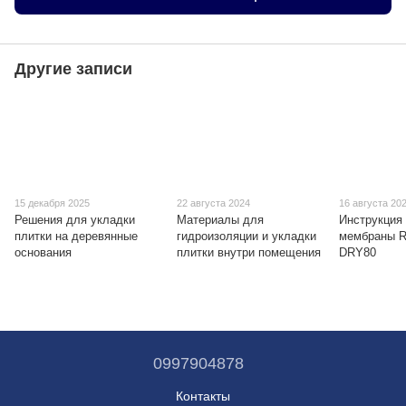
Другие записи
15 декабря 2025
22 августа 2024
16 августа 20
Решения для укладки
Материалы для
Инструкция 
плитки на деревянные
гидроизоляции и укладки
мембраны R
основания
плитки внутри помещения
DRY80
0997904878
Контакты