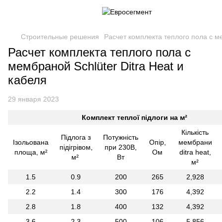
Строительные решения
Расчет комплекта теплого пола с ме
Расчет комплекта теплого пола с
мембраной Schlüter Ditra Heat и
кабеля
29 января 2023
Комплект теплої підлоги на м²
Кількість
Підлога з
Потужність
Ізольована
Опір,
мембрани
підігрівом,
при 230В,
площа, м²
Ом
ditra heat,
м²
Вт
м²
1.5
0.9
200
265
2,928
2.2
1.4
300
176
4,392
2.8
1.8
400
132
4,392
3.6
2.3
500
106
5,856