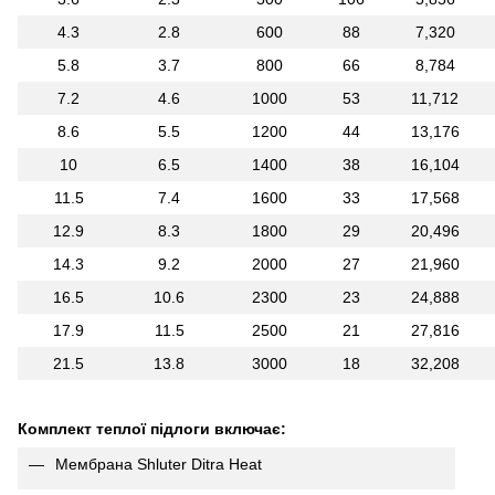
4.3
2.8
600
88
7,320
5.8
3.7
800
66
8,784
7.2
4.6
1000
53
11,712
8.6
5.5
1200
44
13,176
10
6.5
1400
38
16,104
11.5
7.4
1600
33
17,568
12.9
8.3
1800
29
20,496
14.3
9.2
2000
27
21,960
16.5
10.6
2300
23
24,888
17.9
11.5
2500
21
27,816
21.5
13.8
3000
18
32,208
Комплект теплої підлоги включає:
Мембрана Shluter Ditra Heat